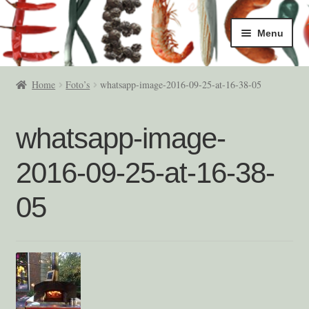
Ga
Ga
Menu
door
naar
naar
de
Home
navigatie
inhoud
Home
Foto’s
whatsapp-image-2016-09-25-at-16-38-05
5/6 Okt
whatsapp-image-
Masterclasses
2016-09-25-at-16-38-
Afrekenen
05
Algemene Voorwaarden
Contact
Deelnemers