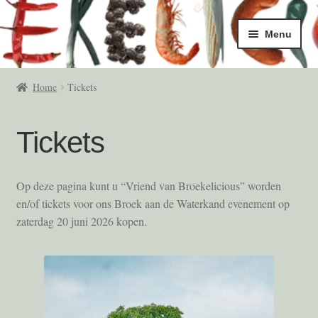
Ga
Ga
Menu
door
naar
naar
de
Home
navigatie
inhoud
Home
Tickets
5/6 Okt
Tickets
Masterclasses
Afrekenen
Op deze pagina kunt u “Vriend van Broekelicious” worden
en/of tickets voor ons Broek aan de Waterkand evenement op
Algemene Voorwaarden
zaterdag 20 juni 2026 kopen.
Contact
Deelnemers