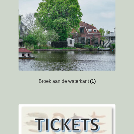
Foto’s
Locatie
Mijn account
Programma
Sponsors
Broek aan de waterkant
(1)
Take 5
Tickets
Tickets – oud
Tickets Temp