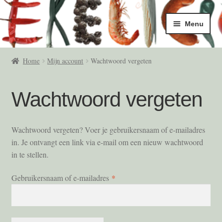
Ga
Ga
Menu
door
naar
naar
de
Home
navigatie
inhoud
Home
Mijn account
Wachtwoord vergeten
5/6 Okt
Wachtwoord vergeten
Masterclasses
Afrekenen
Wachtwoord vergeten? Voer je gebruikersnaam of e-mailadres
in. Je ontvangt een link via e-mail om een nieuw wachtwoord
Algemene Voorwaarden
in te stellen.
Vereist
Gebruikersnaam of e-mailadres
*
Contact
Deelnemers