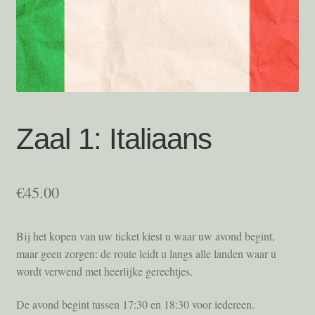
Foto’s
Locatie
Mijn account
Programma
Zaal 1: Italiaans
Sponsors
€
45.00
Take 5
Bij het kopen van uw ticket kiest u waar uw avond begint,
Tickets
maar geen zorgen: de route leidt u langs alle landen waar u
wordt verwend met heerlijke gerechtjes.
Tickets – oud
De avond begint tussen 17:30 en 18:30 voor iedereen.
Tickets Temp