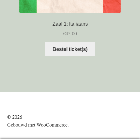
Zaal 1: Italiaans
€
45.00
Bestel ticket(s)
© 2026
Gebouwd met WooCommerce
.