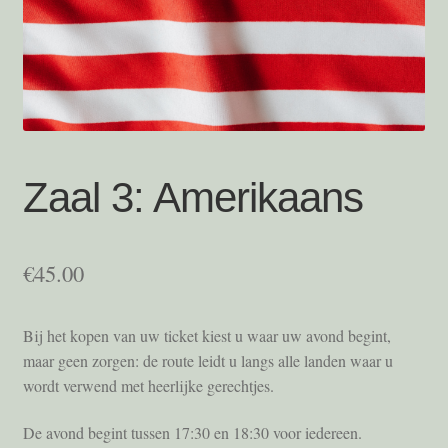
Foto’s
Locatie
Mijn account
Programma
Zaal 3: Amerikaans
Sponsors
€
45.00
Take 5
Bij het kopen van uw ticket kiest u waar uw avond begint,
Tickets
maar geen zorgen: de route leidt u langs alle landen waar u
wordt verwend met heerlijke gerechtjes.
Tickets – oud
De avond begint tussen 17:30 en 18:30 voor iedereen.
Tickets Temp